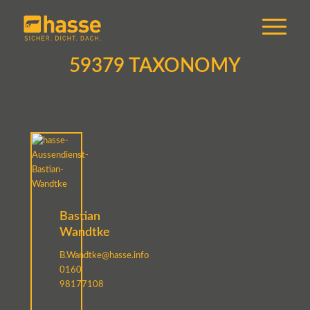
59379 TAXONOMY
Bastian
Wandtke
B.Wandtke@hasse.info
0160
98177108