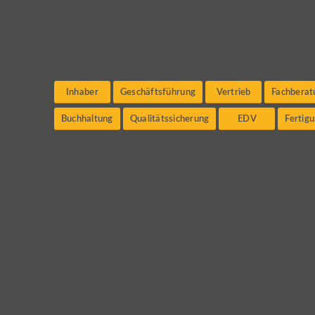
Inhaber
Geschäftsführung
Vertrieb
Fachberat
Buchhaltung
Qualitätssicherung
EDV
Fertig