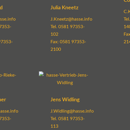
Co
nd
Julia Kneetz
C.
se.info
J.Kneetz@hasse.info
Tel
7353-
Tel.
0581 97353-
14
102
Fa
97353-
Fax: 0581 97353-
21
2100
mer
Jens Widling
asse.info
J.Widling@hasse.info
7353-
Tel.
0581 97353-
113