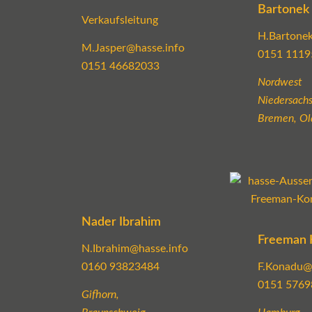
Bartonek
Verkaufsleitung
H.Bartonek
M.Jasper@hasse.info
0151 1119
0151 46682033
Nordwest
Niedersachs
Bremen, Ol
Nader Ibrahim
Freeman 
N.Ibrahim@hasse.info
0160 93823484
F.Konadu@
0151 5769
Gifhorn,