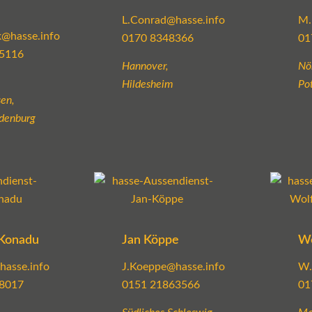
L.Conrad@hasse.info
M.
@hasse.info
0170 8348366
01
5116
Hannover,
Nö
Hildesheim
Po
en,
denburg
Konadu
Jan Köppe
Wo
hasse.info
J.Koeppe@hasse.info
W.
8017
0151 21863566
01