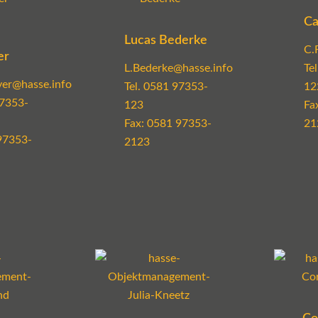
Ca
Lucas Bederke
C.
er
L.Bederke@hasse.info
Te
er@hasse.info
Tel.
0581 97353-
12
7353-
123
Fa
Fax: 0581 97353-
21
97353-
2123