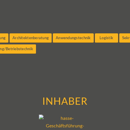
ung
Architektenberatung
Anwendungstechnik
Logistik
Sekr
ung/Betriebstechnik
INHABER