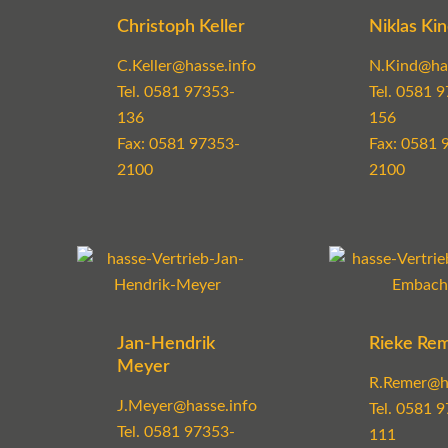
Christoph Keller
Niklas Ki
C.Keller@hasse.info
N.Kind@has
Tel.
0581 97353-
Tel.
0581 9
136
156
Fax: 0581 97353-
Fax: 0581 
2100
2100
Jan-Hendrik
Rieke Re
Meyer
R.Remer@h
J.Meyer@hasse.info
Tel.
0581 9
Tel.
0581 97353-
111