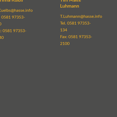
rinna Külbs
Tim Malte
Luhmann
Kuelbs@hasse.info
T.Luhmann@hasse.info
.
0581 97353-
Tel.
0581 97353-
0
134
x: 0581 97353-
Fax: 0581 97353-
40
2100