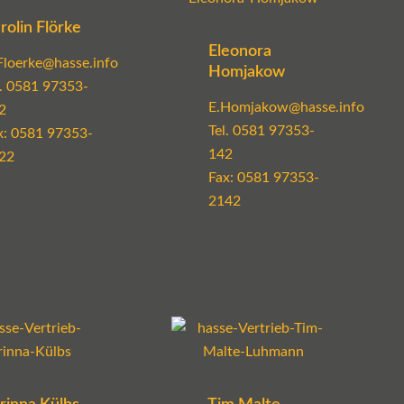
rolin Flörke
Eleonora
Floerke@hasse.info
Homjakow
l.
0581 97353-
E.Homjakow@hasse.info
2
Tel.
0581 97353-
x: 0581 97353-
142
22
Fax: 0581 97353-
2142