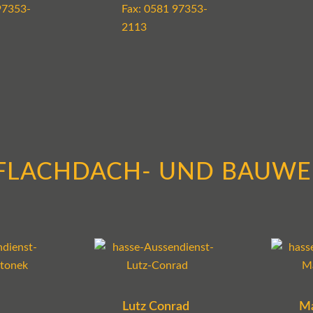
97353-
Fax: 0581 97353-
2113
FLACHDACH- UND BAUW
Lutz Conrad
Ma