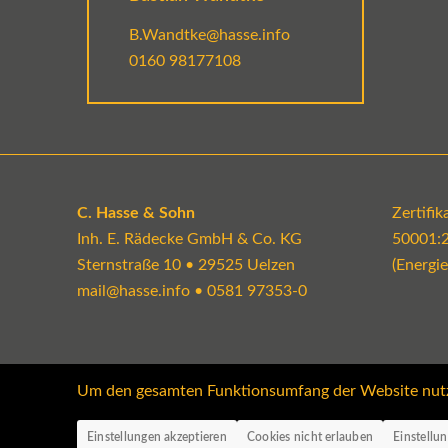
B.Wandtke@hasse.info
0160 98177108
C. Hasse & Sohn
Zertifi
Inh. E. Rädecke GmbH & Co. KG
50001:
Sternstraße 10 • 29525 Uelzen
(Energi
mail@hasse.info
•
0581 97353-0
Um den gesamten Funktionsumfang der Website nutzen
Einstellungen akzeptieren
Cookies nicht erlauben
Einstellu