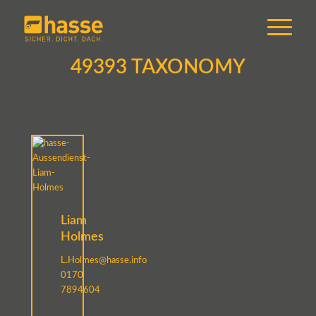
49393 TAXONOMY
Liam
Holmes
L.Holmes@hasse.info
0170
7894604