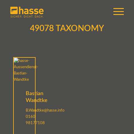
49078 TAXONOMY
Bastian
Wandtke
B.Wandtke@hasse.info
0160
98177108