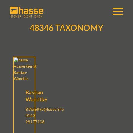
48346 TAXONOMY
Bastian
Wandtke
B.Wandtke@hasse.info
0160
98177108