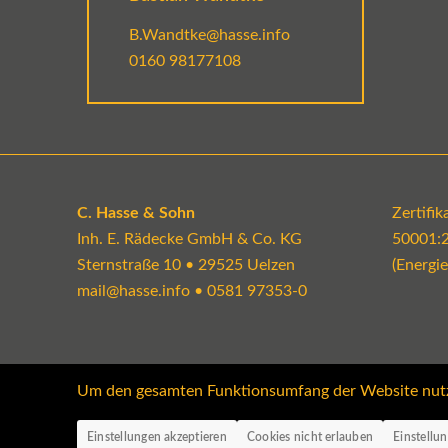
B.Wandtke@hasse.info
0160 98177108
C. Hasse & Sohn
Zertifi
Inh. E. Rädecke GmbH & Co. KG
50001:
Sternstraße 10 • 29525 Uelzen
(Energi
mail@hasse.info
•
0581 97353-0
Um den gesamten Funktionsumfang der Website nutzen
Einstellungen akzeptieren
Cookies nicht erlauben
Einstellu