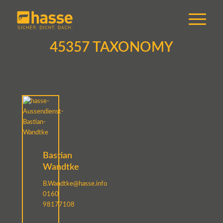
45357 TAXONOMY
Bastian
Wandtke
B.Wandtke@hasse.info
0160
98177108