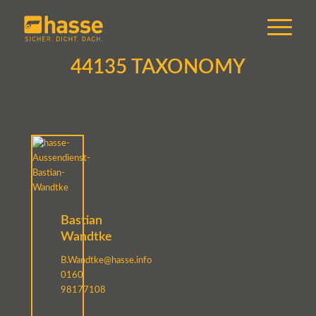
44135 TAXONOMY
Bastian
Wandtke
B.Wandtke@hasse.info
0160
98177108