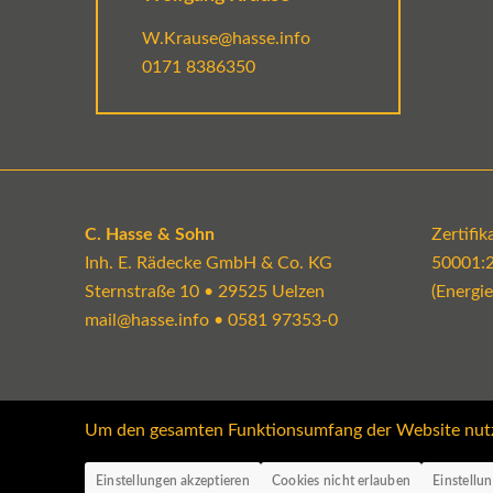
W.Krause@hasse.info
0171 8386350
C. Hasse & Sohn
Zertifi
Inh. E. Rädecke GmbH & Co. KG
50001:
Sternstraße 10 • 29525 Uelzen
(Energi
mail@hasse.info
•
0581 97353-0
Um den gesamten Funktionsumfang der Website nutzen
Einstellungen akzeptieren
Cookies nicht erlauben
Einstellu