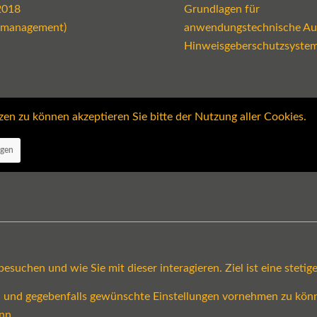
2018
Grundlagen für
emanagement)
anwendungstechnische Au
Hinweisgeberschutzsyste
 zu können akzeptieren Sie bitte der Nutzung aller Cookies.
ngen
suchen und wie Sie mit dieser interagieren. Ziel ist eine steti
en und gegebenfalls gewünschte Einstellungen vornehmen zu könn
nn.