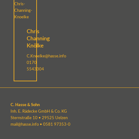
Chris
Channing
Knölke
C.Knoelke@hasse.info
0170
5543304
C. Hasse & Sohn
Inh. E. Rädecke GmbH & Co. KG
Sternstraße 10 • 29525 Uelzen
mail@hasse.info
•
0581 97353-0