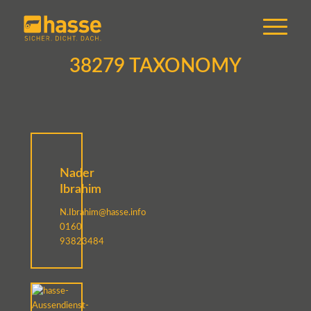
38279 TAXONOMY
Nader
Ibrahim
N.Ibrahim@hasse.info
0160
93823484