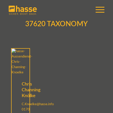
37620 TAXONOMY
Chris
Channing
Knölke
C.Knoelke@hasse.info
0170