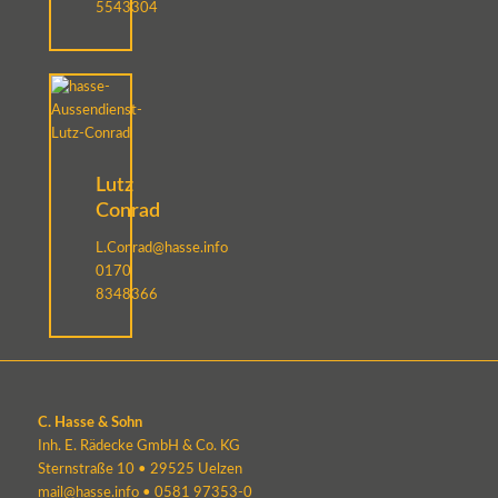
5543304
Lutz
Conrad
L.Conrad@hasse.info
0170
8348366
C. Hasse & Sohn
Inh. E. Rädecke GmbH & Co. KG
Sternstraße 10 • 29525 Uelzen
mail@hasse.info
•
0581 97353-0