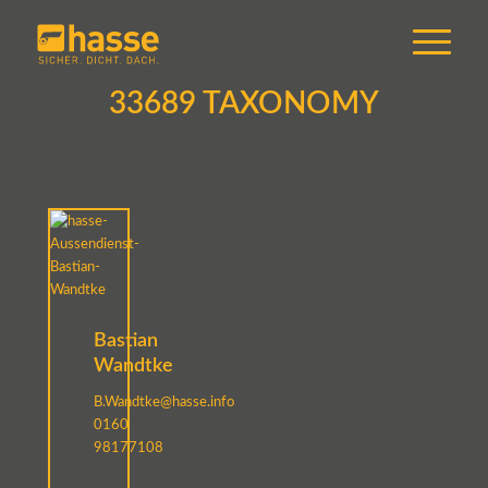
33689 TAXONOMY
Bastian
Wandtke
B.Wandtke@hasse.info
0160
98177108