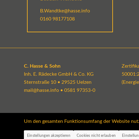
B.Wandtke@hasse.info
0160 98177108
C. Hasse & Sohn
Zertifi
Inh. E. Rädecke GmbH & Co. KG
50001:
Sternstraße 10 • 29525 Uelzen
(Energi
mail@hasse.info
•
0581 97353-0
Um den gesamten Funktionsumfang der Website nutzen
Einstellungen akzeptieren
Cookies nicht erlauben
Einstellu