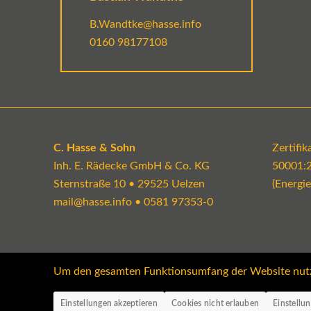
B.Wandtke@hasse.info
0160 98177108
C. Hasse & Sohn
Zertifi
Inh. E. Rädecke GmbH & Co. KG
50001:
Sternstraße 10 • 29525 Uelzen
(Energi
mail@hasse.info
•
0581 97353-0
Um den gesamten Funktionsumfang der Website nutzen
Einstellungen akzeptieren
Cookies nicht erlauben
Einstellu