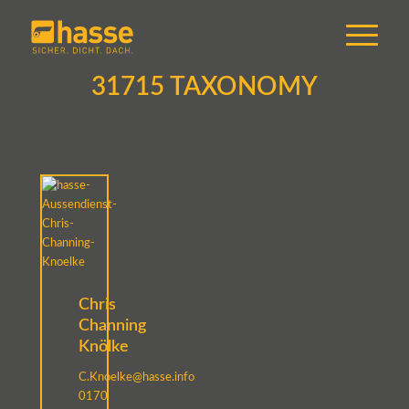
31715 TAXONOMY
Chris
Channing
Knölke
C.Knoelke@hasse.info
0170