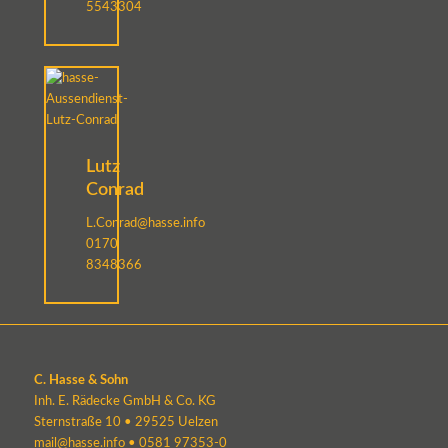
5543304
Lutz
Conrad
L.Conrad@hasse.info
0170
8348366
C. Hasse & Sohn
Inh. E. Rädecke GmbH & Co. KG
Sternstraße 10 • 29525 Uelzen
mail@hasse.info
•
0581 97353-0