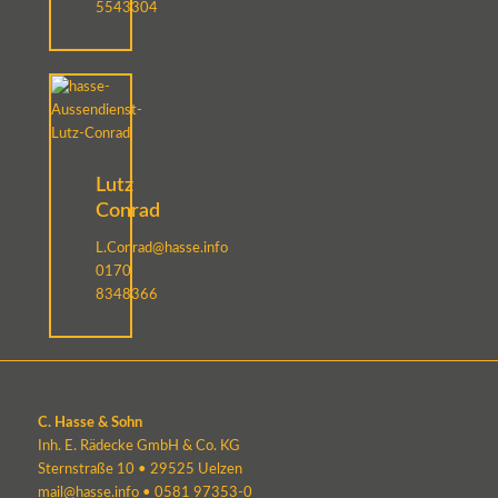
5543304
Lutz
Conrad
L.Conrad@hasse.info
0170
8348366
C. Hasse & Sohn
Inh. E. Rädecke GmbH & Co. KG
Sternstraße 10 • 29525 Uelzen
mail@hasse.info
•
0581 97353-0