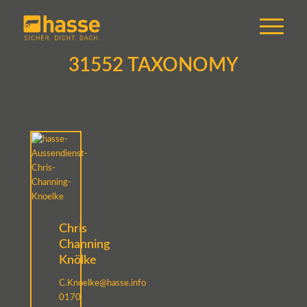
31552 TAXONOMY
Chris
Channing
Knölke
C.Knoelke@hasse.info
0170