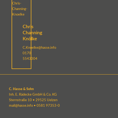
Chris
Channing
Knölke
C.Knoelke@hasse.info
0170
5543304
C. Hasse & Sohn
Inh. E. Rädecke GmbH & Co. KG
Sternstraße 10 • 29525 Uelzen
mail@hasse.info
•
0581 97353-0