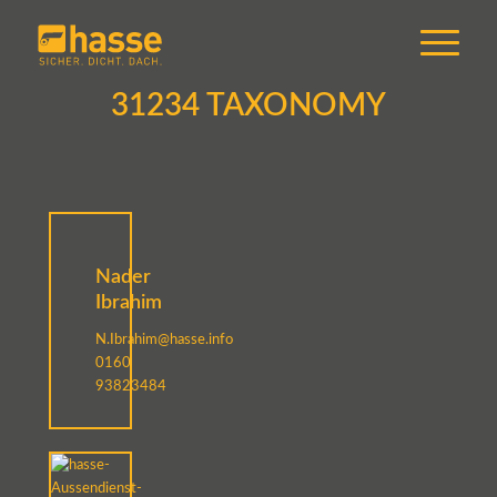
31234 TAXONOMY
Nader
Ibrahim
N.Ibrahim@hasse.info
0160
93823484