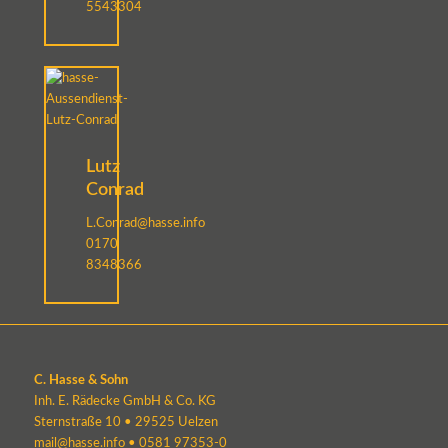
5543304
Lutz
Conrad
L.Conrad@hasse.info
0170
8348366
C. Hasse & Sohn
Inh. E. Rädecke GmbH & Co. KG
Sternstraße 10 • 29525 Uelzen
mail@hasse.info
•
0581 97353-0