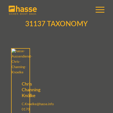
31137 TAXONOMY
Chris
Channing
Knölke
C.Knoelke@hasse.info
0170