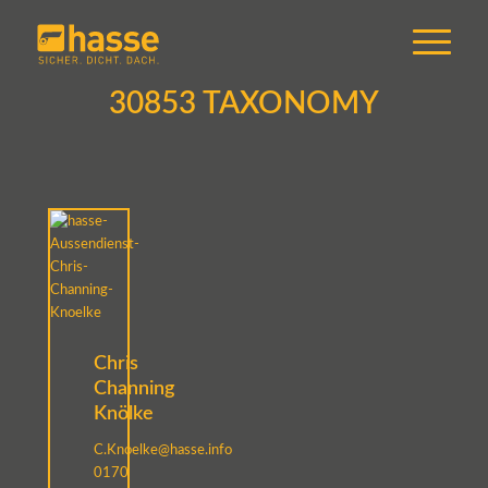
30853 TAXONOMY
Chris
Channing
Knölke
C.Knoelke@hasse.info
0170