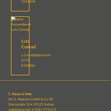
5543304
Lutz
Conrad
L.Conrad@hasse.info
0170
8348366
C. Hasse & Sohn
Inh. E. Rädecke GmbH & Co. KG
Sternstraße 10 • 29525 Uelzen
mail@hasse.info
•
0581 97353-0