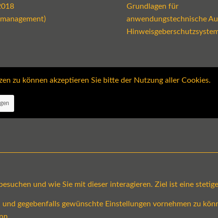
2018
Grundlagen für
emanagement)
anwendungstechnische Au
Hinweisgeberschutzsyste
 zu können akzeptieren Sie bitte der Nutzung aller Cookies.
ngen
suchen und wie Sie mit dieser interagieren. Ziel ist eine steti
en und gegebenfalls gewünschte Einstellungen vornehmen zu könn
nn.