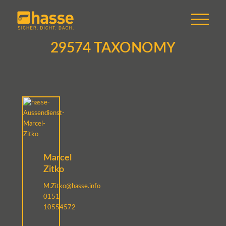
29574 TAXONOMY
Marcel
Zitko
M.Zitko@hasse.info
0151
10554572