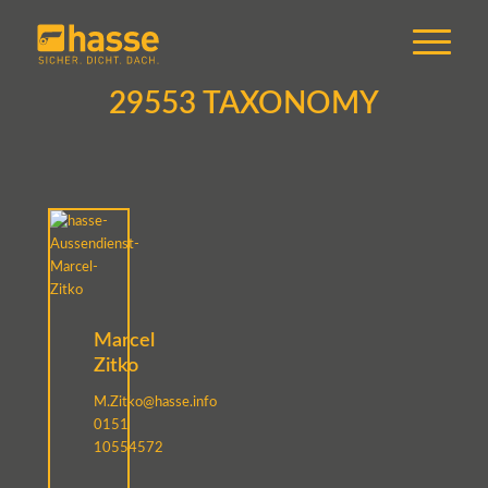
29553 TAXONOMY
Marcel
Zitko
M.Zitko@hasse.info
0151
10554572