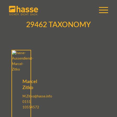
29462 TAXONOMY
Marcel
Zitko
M.Zitko@hasse.info
0151
10554572