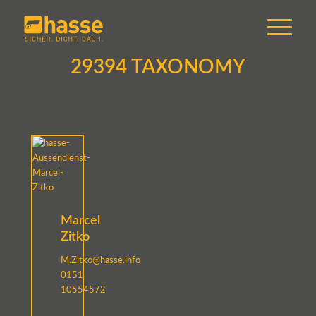
29394 TAXONOMY
Marcel
Zitko
M.Zitko@hasse.info
0151
10554572