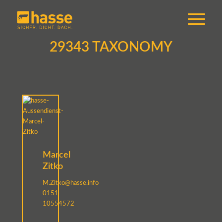
29343 TAXONOMY
Marcel
Zitko
M.Zitko@hasse.info
0151
10554572