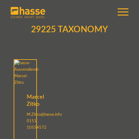
29225 TAXONOMY
Marcel
Zitko
M.Zitko@hasse.info
0151
10554572