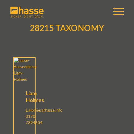
28215 TAXONOMY
Liam
Holmes
L.Holmes@hasse.info
0170
7894604