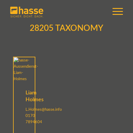
28205 TAXONOMY
Liam
Holmes
L.Holmes@hasse.info
0170
7894604