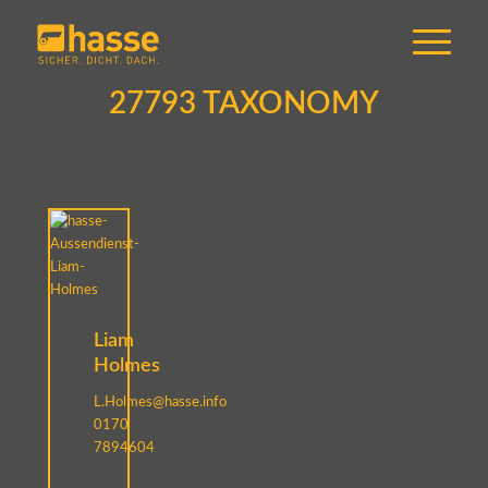
27793 TAXONOMY
Liam
Holmes
L.Holmes@hasse.info
0170
7894604