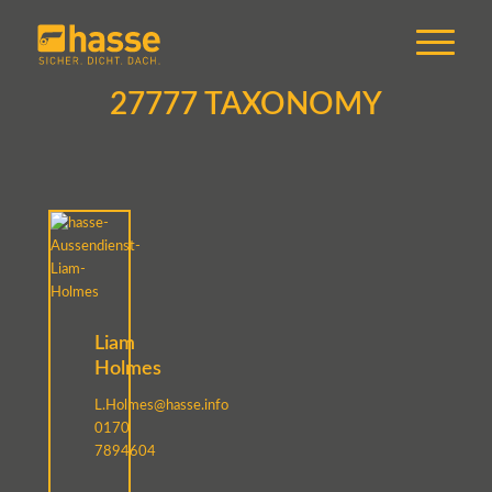
27777 TAXONOMY
Liam
Holmes
L.Holmes@hasse.info
0170
7894604