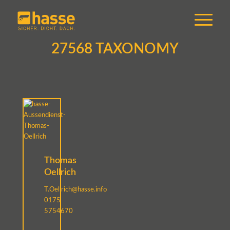
27568 TAXONOMY
Thomas
Oellrich
T.Oellrich@hasse.info
0175
5754670