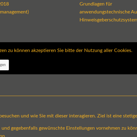
2018
Grundlagen für
emanagement)
anwendungstechnische Au
Hinweisgeberschutzsyste
 zu können akzeptieren Sie bitte der Nutzung aller Cookies.
ngen
suchen und wie Sie mit dieser interagieren. Ziel ist eine steti
en und gegebenfalls gewünschte Einstellungen vornehmen zu könn
nn.