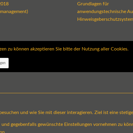
2018
Grundlagen für
emanagement)
anwendungstechnische Au
Hinweisgeberschutzsyste
 zu können akzeptieren Sie bitte der Nutzung aller Cookies.
ngen
suchen und wie Sie mit dieser interagieren. Ziel ist eine steti
en und gegebenfalls gewünschte Einstellungen vornehmen zu könn
nn.