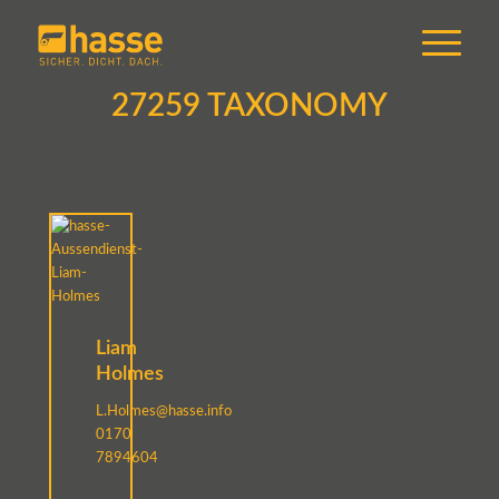
27259 TAXONOMY
Liam
Holmes
L.Holmes@hasse.info
0170
7894604