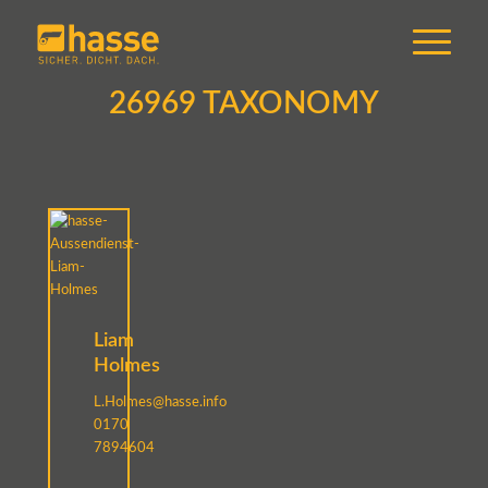
26969 TAXONOMY
Liam
Holmes
L.Holmes@hasse.info
0170
7894604