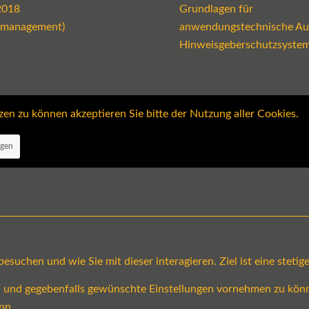
2018
Grundlagen für
emanagement)
anwendungstechnische Au
Hinweisgeberschutzsyste
 zu können akzeptieren Sie bitte der Nutzung aller Cookies.
ngen
suchen und wie Sie mit dieser interagieren. Ziel ist eine steti
en und gegebenfalls gewünschte Einstellungen vornehmen zu könn
nn.