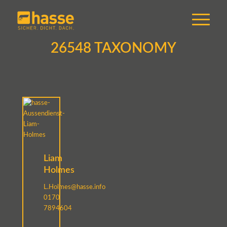
26548 TAXONOMY
Liam
Holmes
L.Holmes@hasse.info
0170
7894604