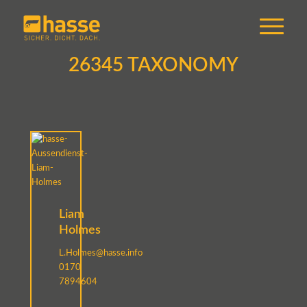
26345 TAXONOMY
Liam
Holmes
L.Holmes@hasse.info
0170
7894604