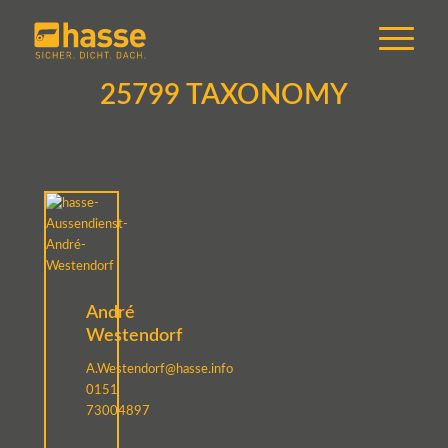
25799 TAXONOMY
André
Westendorf
A.Westendorf@hasse.info
0151
73004897