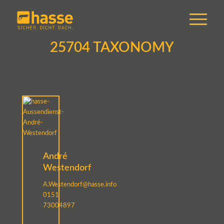
25704 TAXONOMY
André
Westendorf
A.Westendorf@hasse.info
0151
73004897