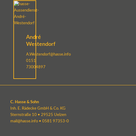
André
Westendorf
A.Westendorf@hasse.info
0151
73004897
C. Hasse & Sohn
Inh. E. Rädecke GmbH & Co. KG
Sternstraße 10 • 29525 Uelzen
mail@hasse.info
•
0581 97353-0