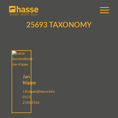
25693 TAXONOMY
Jan
Köppe
J.Koeppe@hasse.info
0151
21863566