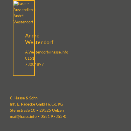
André
Westendorf
A.Westendorf@hasse.info
0151
73004897
C. Hasse & Sohn
Inh. E. Rädecke GmbH & Co. KG
Sternstraße 10 • 29525 Uelzen
mail@hasse.info
•
0581 97353-0