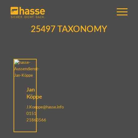
25497 TAXONOMY
Jan
Köppe
J.Koeppe@hasse.info
0151
21863566