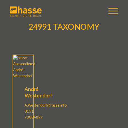
24991 TAXONOMY
André
Westendorf
A.Westendorf@hasse.info
0151
73004897