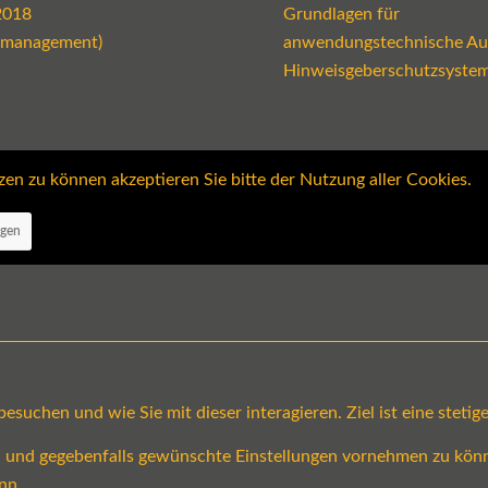
2018
Grundlagen für
emanagement)
anwendungstechnische Au
Hinweisgeberschutzsyste
 zu können akzeptieren Sie bitte der Nutzung aller Cookies.
ngen
suchen und wie Sie mit dieser interagieren. Ziel ist eine steti
en und gegebenfalls gewünschte Einstellungen vornehmen zu könn
nn.