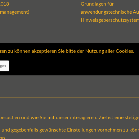
2018
Grundlagen für
emanagement)
anwendungstechnische Au
Hinweisgeberschutzsyste
 zu können akzeptieren Sie bitte der Nutzung aller Cookies.
ngen
suchen und wie Sie mit dieser interagieren. Ziel ist eine steti
en und gegebenfalls gewünschte Einstellungen vornehmen zu könn
nn.