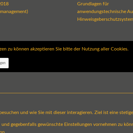
2018
Grundlagen für
emanagement)
anwendungstechnische Au
Hinweisgeberschutzsyste
 zu können akzeptieren Sie bitte der Nutzung aller Cookies.
ngen
suchen und wie Sie mit dieser interagieren. Ziel ist eine steti
en und gegebenfalls gewünschte Einstellungen vornehmen zu könn
nn.