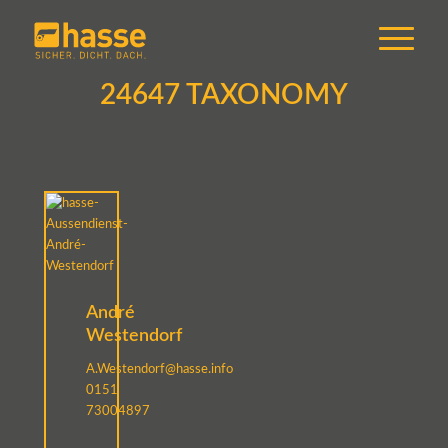
24647 TAXONOMY
André
Westendorf
A.Westendorf@hasse.info
0151
73004897