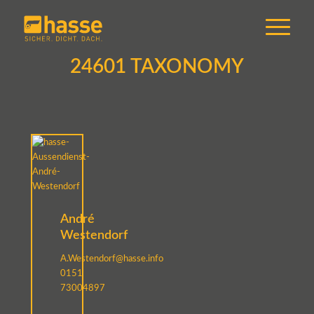
24601 TAXONOMY
André
Westendorf
A.Westendorf@hasse.info
0151
73004897